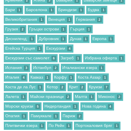
2
3
1
1
Бари
Барселона
Бриндизи
Будва
1
1
1
1
Великобритания
Венеция
Германия
1
1
2
Грузия
Гръцки острови
Гърция
2
1
1
Дисниленд;
Дубровник
Дунав
Европа
1
1
1
1
Егейска Турция
Екскурзии
1
4
Екскурзии със самолет
Загреб
Избрана оферта
6
1
1
Испания
Истанбул
Италиански езера
3
2
1
Италия
Кавказ
Корфу
Коста Аззар
4
1
1
1
Коста де ла Лус
Котор
Крит
Круизи
1
2
2
7
Лалета
Майски празници
Малта
Миконос
1
2
1
2
Морски круизи
Нидерландия
Нова година
5
1
4
Опатия
Памуккале
Париж
1
1
2
Плитвички езера
По Рейн
Портокаловия бряг
1
1
1