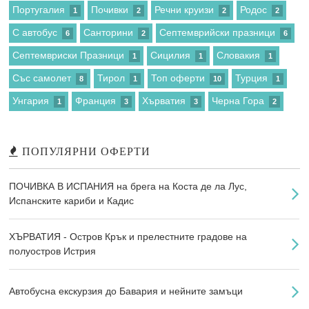
Португалия
Почивки
Речни круизи
Родос
1
2
2
2
С автобус
Санторини
Септемврийски празници
6
2
6
Септемвриски Празници
Сицилия
Словакия
1
1
1
Със самолет
Тирол
Топ оферти
Турция
8
1
10
1
Унгария
Франция
Хърватия
Черна Гора
1
3
3
2
ПОПУЛЯРНИ ОФЕРТИ
ПОЧИВКА В ИСПАНИЯ на брега на Коста де ла Лус,
Испанските кариби и Кадис
ХЪРВАТИЯ - Остров Крък и прелестните градове на
полуостров Истрия
Автобусна екскурзия до Бавария и нейните замъци