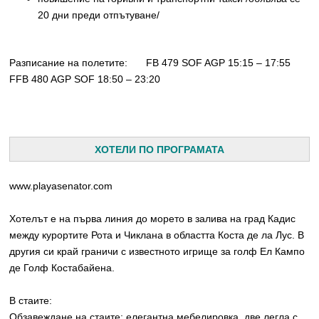
20 дни преди отпътуване/
Разписание на полетите:
FB 479 SOF AGP 15:15 – 17:55
FFB 480 AGP SOF 18:50 – 23:20
ХОТЕЛИ ПО ПРОГРАМАТА
www.playasenator.com
Хотелът е на първа линия до морето в залива на град Кадис
между курортите Рота и Чиклана в областта Коста де ла Лус. В
другия си край граничи с известното игрище за голф Ел Кампо
де Голф Костабайена.
В стаите:
Обзавеждане на стаите: eлегантна мебелировка, две легла с