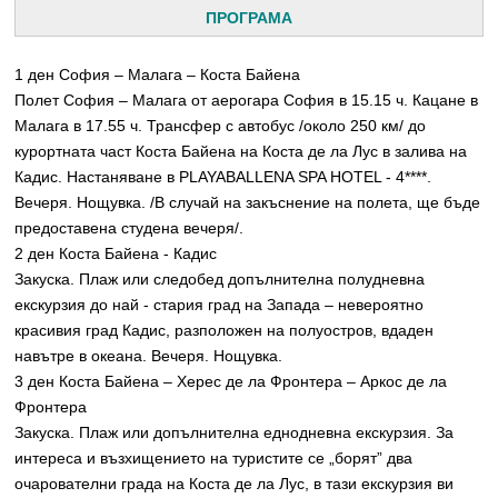
ПРОГРАМА
1 ден София – Малага – Коста Байена
Полет София – Малага от аерогара София в 15.15 ч. Кацане в
Малага в 17.55 ч. Трансфер с автобус /около 250 км/ до
курортната част Коста Байена на Коста де ла Лус в залива на
Кадис. Настаняване в PLAYABALLENA SPA HOTEL - 4****.
Вечеря. Нощувка. /В случай на закъснение на полета, ще бъде
предоставена студена вечеря/.
2 ден Коста Байена - Кадис
Закуска. Плаж или следобед допълнителна полудневна
екскурзия до най - стария град на Запада – невероятно
красивия град Кадис, разположен на полуостров, вдаден
навътре в океана. Вечеря. Нощувка.
3 ден Коста Байена – Херес де ла Фронтера – Аркос де ла
Фронтера
Закуска. Плаж или допълнителна еднодневна екскурзия. За
интереса и възхищението на туристите се „борят” два
очарователни градa на Коста де ла Лус, в тази екскурзия ви