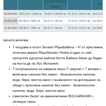
на турист за целия
възр
период
08.09.2026
1053.26 € / 2060 лв.
76.69 € / 149.99 лв.
97.15 € / 190.01 лв.
424.37 € / 
15.09.2026
953.56 € / 1865 лв.
66.47 € / 130 лв.
74.14 € / 145.01 лв.
311.89 € / 
22.09.2026
945.89 € / 1850 лв.
66.47 € / 130 лв.
74.14 € / 145.01 лв.
311.89 € / 
Цената включва:
7 нощувки в хотел Senator Playaballena – 4* от престижна
хотелска верига PlayaSenator Hotels в един от най -
прочутите курортни райони Коста Байена близо до Кадис
на Коста де ла Лус /Испания/;
7 полупансиона на шведска маса /7 закуски + 7 вечери с
включени напитки без лимит - безалкохолни напитки,
вода, бира, местно вино с възможност за доплащане на
обеди с включени напитки без лимит - безалкохолни
напитки, вода, бира, местно вино
самолетен билет на авиокомпания BULGARIA AIR с
летищни такси