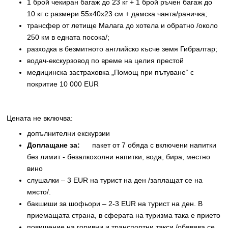
1 брой чекиран багаж до 23 кг + 1 брой ръчен багаж до
10 кг с размери 55х40х23 см + дамска чанта/раничка;
трансфер от летище Малага до хотела и обратно /около
250 км в едната посока/;
разходка в безмитното английско късче земя Гибралтар;
водач-екскурзовод по време на целия престой
медицинска застраховка „Помощ при пътуване“ с
покритие 10 000 EUR
Цената не включва:
допълнителни екскурзии
Доплащане за:
пакет от 7 обяда с включени напитки
без лимит - безалкохолни напитки, вода, бира, местно
вино
слушалки – 3 EUR на турист на ден /заплащат се на
място/.
бакшиши за шофьори – 2-3 EUR на турист на ден. В
приемащата страна, в сферата на туризма така е прието
повишение на горивни и транспортни такси /обявява се