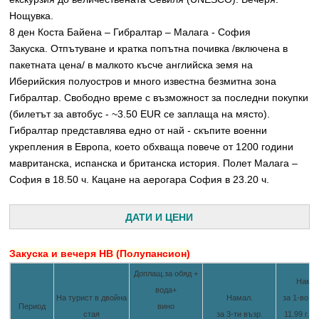
Нощувка.
8 ден Коста Байена – Гибралтар – Малага - София
Закуска. Отпътуване и кратка попътна почивка /включена в
пакетната цена/ в малкото късче английска земя на
Иберийския полуостров и много известна безмитна зона
Гибралтар. Свободно време с възможност за последни покупки
(билетът за автобус - ~3.50 EUR се заплаща на място).
Гибралтар представлява едно от най - скъпите военни
укрепления в Европа, което обхваща повече от 1200 години
мавританска, испанска и британска история. Полет Малага –
София в 18.50 ч. Кацане на аерогара София в 23.20 ч.
ДАТИ И ЦЕНИ
Закуска и вечеря HB (Полупансион)
Доплащ.за обяд +
Намал
вода+
На турист в двойна
Намал.
за 1-во де
Период
вино
стая
за 3-ти възр.
11.99 г. с