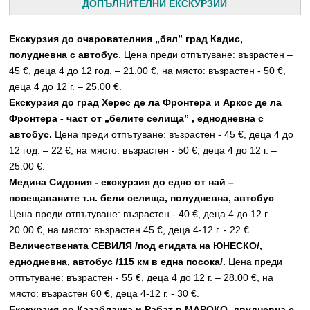
ДОПЪЛНИТЕЛНИ ЕКСКУРЗИИ
Екскурзия до очарователния „бял” град Кадис,
полудневна с автобус
. Цена преди отпътуване: възрастен –
45 €, деца 4 до 12 год. – 21.00 €, на място: възрастен - 50 €,
деца 4 до 12 г. – 25.00 €.
Екскурзия до град Херес де ла Фронтера и Аркос де ла
Фронтера - част от „белите селища” , еднодневна с
автобус.
Цена преди отпътуване: възрастен - 45 €, деца 4 до
12 год. – 22 €, на място: възрастен - 50 €, деца 4 до 12 г. –
25.00 €.
Медина Сидония - екскурзия до едно от най –
посещаваните т.н. бели селища, полудневна, автобус
.
Цена преди отпътуване: възрастен - 40 €, деца 4 до 12 г. –
20.00 €, на място: възрастен 45 €, деца 4-12 г. - 22 €.
Величествената СЕВИЛЯ /под егидата на ЮНЕСКО/,
еднодневна, автобус /115 км в една посока/.
Цена преди
отпътуване: възрастен - 55 €, деца 4 до 12 г. – 28.00 €, на
място: възрастен 60 €, деца 4-12 г. - 30 €.
Екскурзия до Казабланка и Рабат в МАРОКО, двудневна с