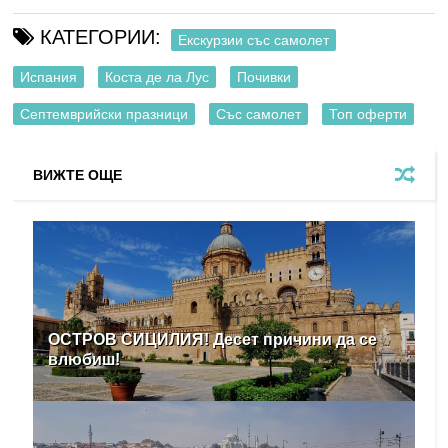
КАТЕГОРИИ:
Екскурзии със самолет
Испания
Коста де ла Лус
Почивки
Септемврийски празници
Със самолет
Топ оферти
ВИЖТЕ ОЩЕ
ОСТРОВ СИЦИЛИЯ! Десет причини да се
влюбиш!