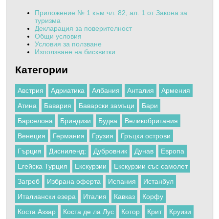
Приложение № 1 към чл. 82, ал. 1 от Закона за
туризма
Декларация за поверителност
Общи условия
Условия за ползване
Използване на бисквитки
Категории
Австрия
Адриатика
Албания
Анталия
Армения
Атина
Бавария
Баварски замъци
Бари
Барселона
Бриндизи
Будва
Великобритания
Венеция
Германия
Грузия
Гръцки острови
Гърция
Дисниленд;
Дубровник
Дунав
Европа
Егейска Турция
Екскурзии
Екскурзии със самолет
Загреб
Избрана оферта
Испания
Истанбул
Италиански езера
Италия
Кавказ
Корфу
Коста Аззар
Коста де ла Лус
Котор
Крит
Круизи