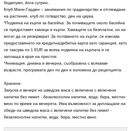
бодипумп, йога сутрин,
Клуб Мини-Гарден – занимания по градинарство и отглеждане
на растения, клуб по готварство, ден на цирка.
*Подмяна на кърпи за басейна: За почиващите около басейна
се предоставят хамаци и кърпи. Хамаците са безплатни, но не
могат да се резервират. За ползването на кърпи, се изисква
предоставянето на кредитна/дебитна карта като гаранция, като
се таксува по 1 EUR за всяка подмяна на кърпата и се
заплаща в края на престоя.
*Анимация: дневна и вечерна, съобразена с всякакви
възрасти, програмата ден по ден е изложена до рецепцията.
Хранене:
Закуска и вечеря на шведска маса с включени с включени
напитки без лимит - безалкохолни напитки, вода, бира, местно
вино по време на вечерята. Има възможност за доплащане на
обеди на шведска маса с включени напитки без лимит -
безалкохолни напитки, вода, бира, местно вино.