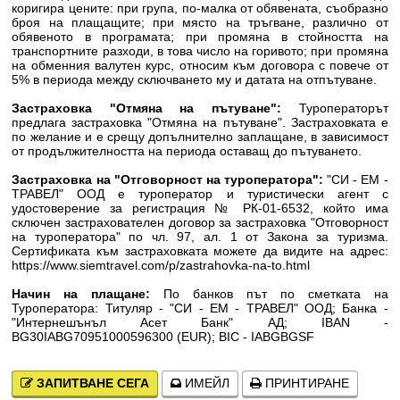
коригира цените: при група, по-малка от обявената, съобразно
броя на плащащите; при място на тръгване, различно от
обявеното в програмата; при промяна в стойността на
транспортните разходи, в това число на горивото; при промяна
на обменния валутен курс, относим към договора с повече от
5% в периода между сключването му и датата на отпътуване.
Застраховка "Отмяна на пътуване":
Туроператорът
предлага застраховка "Отмяна на пътуване". Застраховката е
по желание и е срещу допълнително заплащане, в зависимост
от продължителността на периода оставащ до пътуването.
Застраховка на "Отговорност на туроператора":
"СИ - ЕМ -
ТРАВЕЛ" ООД е туроператор и туристически агент с
удостоверение за регистрация № РК-01-6532, който има
сключен застрахователен договор за застраховка "Отговорност
на туроператора" по чл. 97, ал. 1 от Закона за туризма.
Сертификата към застраховката можете да видите на адрес:
https://www.siemtravel.com/p/zastrahovka-na-to.html
Начин на плащане:
По банков път по сметката на
Туроператора: Титуляр - "СИ - ЕМ - ТРАВЕЛ" ООД; Банка -
"Интернешънъл Асет Банк" АД; IBAN -
BG30IABG70951000596300 (EUR); BIC - IABGBGSF
ЗАПИТВАНЕ СЕГА
ИМЕЙЛ
ПРИНТИРАНЕ