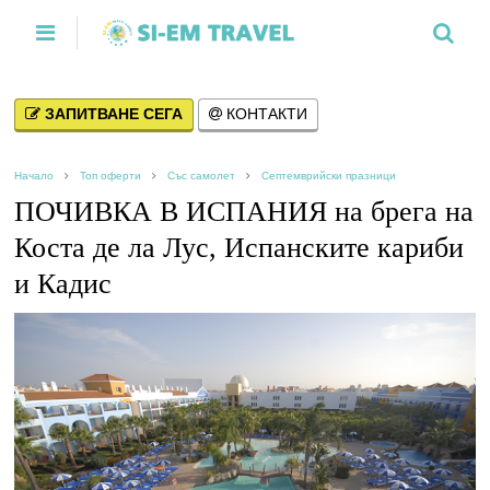
ЗАПИТВАНЕ СЕГА
КОНТАКТИ
Начало
Топ оферти
Със самолет
Септемврийски празници
ПОЧИВКА В ИСПАНИЯ на брега на
Коста де ла Лус, Испанските кариби
и Кадис