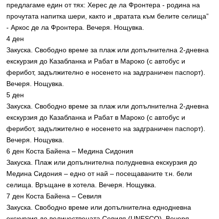
предлагаме един от тях: Херес де ла Фронтера - родина на
прочутата напитка шери, както и „вратата към белите селища”
- Aркос де ла Фронтера. Вечеря. Нощувка.
4 ден
Закуска. Свободно време за плаж или допълнителна 2-дневна
екскурзия до Казабланка и Рабат в Мароко (с автобус и
ферибот, задължително е носенето на задграничен паспорт).
Вечеря. Нощувка.
5 ден
Закуска. Свободно време за плаж или допълнителна 2-дневна
екскурзия до Казабланка и Рабат в Мароко (с автобус и
ферибот, задължително е носенето на задграничен паспорт).
Вечеря. Нощувка.
6 ден Коста Байена – Медина Сидония
Закуска. Плаж или допълнителна полудневна екскурзия до
Медина Сидония – едно от най – посещаваните т.н. бели
селища. Връщане в хотела. Вечеря. Нощувка.
7 ден Коста Байена – Севиля
Закуска. Свободно време или допълнителна еднодневна
екскурзия до величествената Севиля (UNESCO). Вeчеря.