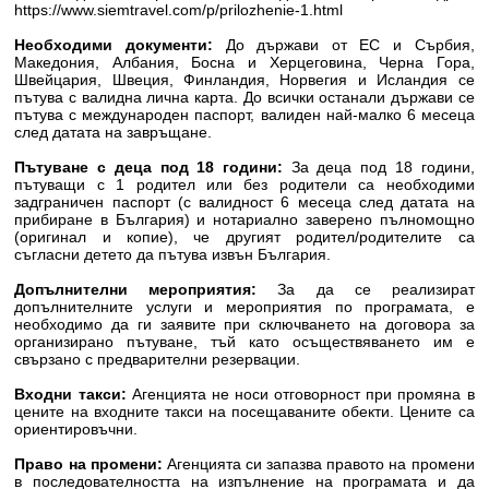
https://www.siemtravel.com/p/prilozhenie-1.html
Необходими документи:
До държави от ЕС и Сърбия,
Македония, Албания, Босна и Херцеговина, Черна Гора,
Швейцария, Швеция, Финландия, Норвегия и Исландия се
пътува с валидна лична карта. До всички останали държави се
пътува с международен паспорт, валиден най-малко 6 месеца
след датата на завръщане.
Пътуване с деца под 18 години:
За деца под 18 години,
пътуващи с 1 родител или без родители са необходими
задграничен паспорт (с валидност 6 месеца след датата на
прибиране в България) и нотариално заверено пълномощно
(оригинал и копие), че другият родител/родителите са
съгласни детето да пътува извън България.
Допълнителни мероприятия:
За да се реализират
допълнителните услуги и мероприятия по програмата, е
необходимо да ги заявите при сключването на договора за
организирано пътуване, тъй като осъществяването им е
свързано с предварителни резервации.
Входни такси:
Агенцията не носи отговорност при промяна в
цените на входните такси на посещаваните обекти. Цените са
ориентировъчни.
Право на промени:
Агенцията си запазва правото на промени
в последователността на изпълнение на програмата и да