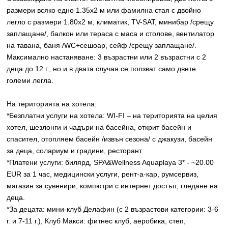
размери всяко едно 1.35х2 м или фамилна стая с двойно
легло с размери 1.80х2 м, климатик, TV-SAT, минибар /срещу
заплащане/, балкон или тераса с маса и столове, вентилатор
на тавана, баня /WC+сешоар, сейф /срещу заплащане/.
Максимално настаняване: 3 възрастни или 2 възрастни с 2
деца до 12 г., но и в двата случая се ползват само двете
големи легла.
На територията на хотела:
*Безплатни услуги на хотела: WI-FI – на територията на целия
хотел, шезлонги и чадъри на басейна, открит басейн и
спасител, отопляем басейн /извън сезона/ с джакузи, басейн
за деца, солариум и градини, ресторант.
*Платени услуги: билярд, SPA&Wellness Aquaplaya 3* - ~20.00
EUR за 1 час, медицински услуги, рент-а-кар, румсервиз,
магазин за сувенири, компютри с интернет достъп, гледане на
деца.
*За децата: мини-клуб Делафин (с 2 възрастови категории: 3-6
г. и 7-11 г.), Клуб Макси: фитнес клуб, аеробика, степ,