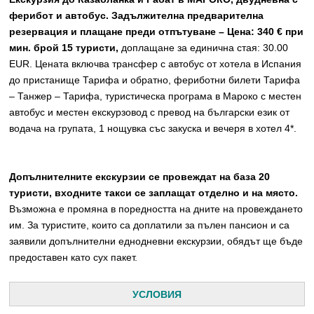
ферибот и автобус. Задължителна предварителна
резервация и плащане преди отпътуване – Цена: 340 € при
мин. брой 15 туристи,
доплащане за единична стая: 30.00
EUR. Цената включва трансфер с автобус от хотела в Испания
до пристанище Тарифа и обратно, фериботни билети Тарифа
– Танжер – Тарифа, туристическа програма в Мароко с местен
автобус и местен екскурзовод с превод на български език от
водача на групата, 1 нощувка със закуска и вечеря в хотел 4*.
Допълнителните екскурзии се провеждат на база 20
туристи, входните такси се заплащат отделно и на място.
Възможна е промяна в поредността на дните на провеждането
им. За туристите, които са доплатили за пълен пансион и са
заявили допълнителни еднодневни екскурзии, обядът ще бъде
предоставен като сух пакет.
УСЛОВИЯ