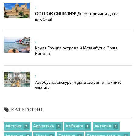
3
ОСТРОВ СИЦИЛИЯ! Десет причини да се
влюбиш!
4
Круиз Гръцки острови и Истанбул с Costa
Fortuna
5
Автобусна екскурзия до Бавария и нейните
замъци
КАТЕГОРИИ
Австрия
Адриатика
Албания
Анталия
2
1
1
1
Армения
Атина
Бавария
Баварски замъци