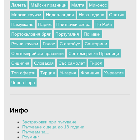
Лалета
Майски празници
Малта
Миконос
Морски круизи
Нидерландия
Нова година
Опатия
Памуккале
Париж
Плитвички езера
По Рейн
Портокаловия бряг
Португалия
Почивки
Речни круизи
Родос
С автобус
Санторини
Септемврийски празници
Септемвриски Празници
Сицилия
Словакия
Със самолет
Тирол
Топ оферти
Турция
Унгария
Франция
Хърватия
Черна Гора
Инфо
Застраховки при пътуване
Пътуване с деца до 18 години
Пътувам за...
Роуминг