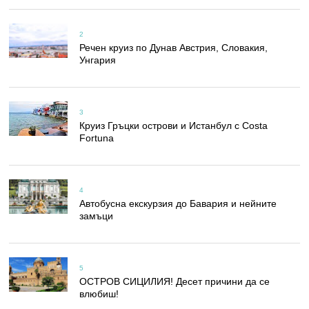
2
Речен круиз по Дунав Австрия, Словакия,
Унгария
3
Круиз Гръцки острови и Истанбул с Costa
Fortuna
4
Автобусна екскурзия до Бавария и нейните
замъци
5
ОСТРОВ СИЦИЛИЯ! Десет причини да се
влюбиш!