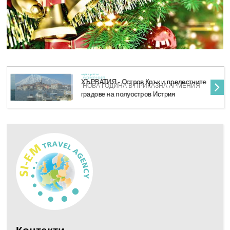
Загреб
Армения
ХЪРВАТИЯ - Остров Крък и прелестните
НОВА ГОДИНА В ПРИКАЗНА АРМЕНИЯ
градове на полуостров Истрия