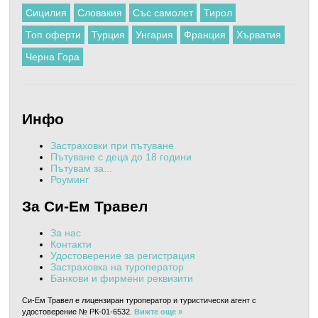
Сицилия
Словакия
Със самолет
Тирол
Топ оферти
Турция
Унгария
Франция
Хърватия
Черна Гора
Инфо
Застраховки при пътуване
Пътуване с деца до 18 години
Пътувам за...
Роуминг
За Си-Ем Травел
За нас
Контакти
Удостоверение за регистрация
Застраховка на туроператор
Банкови и фирмени реквизити
Си-Ем Травел е лицензиран туроператор и туристически агент с
удостоверение № РК-01-6532.
Вижте още »