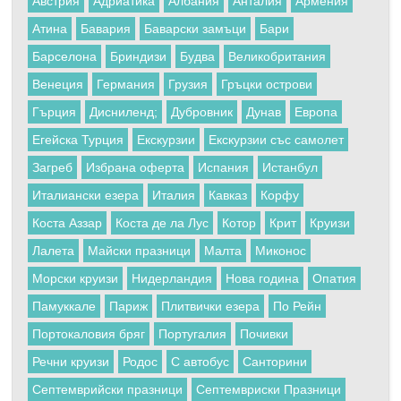
Австрия
Адриатика
Албания
Анталия
Армения
Атина
Бавария
Баварски замъци
Бари
Барселона
Бриндизи
Будва
Великобритания
Венеция
Германия
Грузия
Гръцки острови
Гърция
Дисниленд;
Дубровник
Дунав
Европа
Егейска Турция
Екскурзии
Екскурзии със самолет
Загреб
Избрана оферта
Испания
Истанбул
Италиански езера
Италия
Кавказ
Корфу
Коста Аззар
Коста де ла Лус
Котор
Крит
Круизи
Лалета
Майски празници
Малта
Миконос
Морски круизи
Нидерландия
Нова година
Опатия
Памуккале
Париж
Плитвички езера
По Рейн
Портокаловия бряг
Португалия
Почивки
Речни круизи
Родос
С автобус
Санторини
Септемврийски празници
Септемвриски Празници