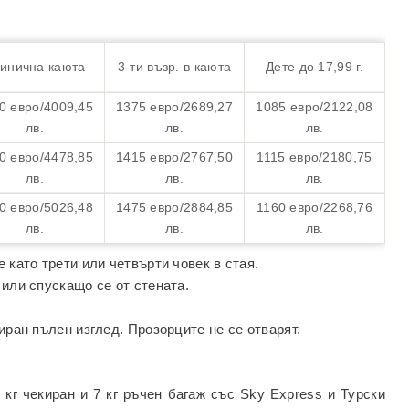
инична каюта
3-ти възр. в каюта
Дете до 17,99 г.
0 евро/4009,45
1375 евро/2689,27
1085 евро/2122,08
лв.
лв.
лв.
0 евро/4478,85
1415 евро/2767,50
1115 евро/2180,75
лв.
лв.
лв.
0 евро/5026,48
1475 евро/2884,85
1160 евро/2268,76
лв.
лв.
лв.
 като трети или четвърти човек в стая.
 или спускащо се от стената.
иран пълен изглед. Прозорците не се отварят.
кг чекиран и 7 кг ръчен багаж със Sky Express и Турски