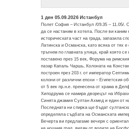
1 ден 05.09.2026 Истанбул
Полет София – Истанбул /09.35 – 11.05/. 
да се настаним в хотела. После ви каним
историческата част на града, запазила сп
Латинска и Османска, като всяка от тях е
тръгнем по главната улица, край която се
поставено през 15 век, Форума на римски
пазар Капаль Чаршь, Колоната на Констан
построен през 203 г. от император Септи
колони от различни епохи – Египетския обе
от 5 век пр.н.е. пренесена от храма в Дел
Хиподрума се намира дворецът на Ибрахим
Синята джамия Султан Ахмед и един от на
Последната ни спирка ще бъдат султанския
определяла съдбата на Османската импе
Вечерта ви предлагаме вечеря с ориентал
на нощния град, видян от водите на Босфо