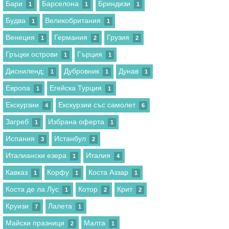
Бари
Барселона
Бриндизи
1
1
1
Будва
Великобритания
1
1
Венеция
Германия
Грузия
1
2
2
Гръцки острови
Гърция
1
1
Дисниленд;
Дубровник
Дунав
1
1
1
Европа
Егейска Турция
1
1
Екскурзии
Екскурзии със самолет
4
6
Загреб
Избрана оферта
1
1
Испания
Истанбул
3
2
Италиански езера
Италия
1
4
Кавказ
Корфу
Коста Аззар
1
1
1
Коста де ла Лус
Котор
Крит
1
2
2
Круизи
Лалета
7
1
Майски празници
Малта
2
1