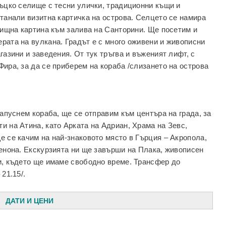
ръцко селище с тесни улички, традиционни къщи и
станали визитна картичка на острова. Селцето се намира
елищна картина към залива на Санторини. Ще посетим и
рата на вулкана. Градът е с много оживени и живописни
газини и заведения. От тук тръгва и въженият лифт, с
Фира, за да се приберем на кораба /слизането на острова
напуснем кораба, ще се отправим към центъра на града, за
и на Атина, като Арката на Адриан, Храма на Зевс,
е се качим на най-знаковото място в Гърция – Акропола,
тенона. Екскурзията ни ще завърши на Плака, живописен
и, където ще имаме свободно време. Трансфер до
21.15/.
ДАТИ И ЦЕНИ