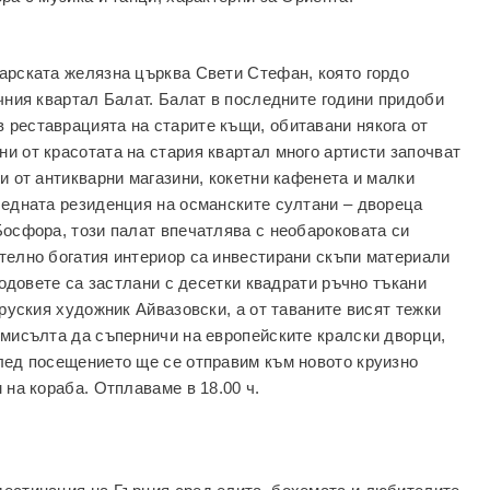
арската желязна църква Свети Стефан, която гордо
ичния квартал Балат. Балат в последните години придоби
реставрацията на старите къщи, обитавани някога от
и от красотата на стария квартал много артисти започват
и от антикварни магазини, кокетни кафенета и малки
ледната резиденция на османските султани – двореца
Босфора, този палат впечатлява с необароковата си
телно богатия интериор са инвестирани скъпи материали
 Подовете са застлани с десетки квадрати ръчно тъкани
 руския художник Айвазовски, а от таваните висят тежки
 мисълта да съперничи на европейските кралски дворци,
лед посещението ще се отправим към новото круизно
 на кораба. Отплаваме в 18.00 ч.