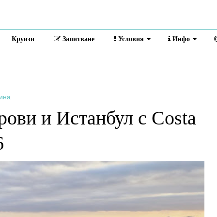
Круизи
Запитване
Условия
Инфо
ина
рови и Истанбул с Costa
6