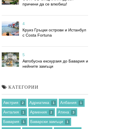
причини да се влюбиш!
4
Круиз Гръцки острови и Истанбул
с Costa Fortuna
5
Автобусна екскурзия до Бавария и
нейните замъци
КАТЕГОРИИ
Австрия
Адриатика
Албания
2
1
1
Анталия
Армения
Атина
1
2
3
Бавария
Баварски замъци
1
1