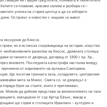
дестинация на Гърция сред елита, бохемата и любителите
 белите си плажове, красиви заливи и разбира се –
овитите улички на стария център и да си изберете
 деня. Островът е известен с нощния си живот.
та екскурзия до Кносос.
острови, но и истинска съкровищница на история, изкуство
от необикновените разкопки на Кносос, древната столица
аме останките от двореца, датиращ от 1900 г. пр. Хр.,
 през вековете. Последната катастрофа настъпва между
ие, причинено от изригването на вулкана Санторини,
нция. Ще посетим тронната зала, складовете, централния
ивявайки мита за Минос. Смята се, че дворецът е
 поради броя на стаите, които е притежавал,
оя. Можем да добием представа за великолепието на тази
врациите, извършени от сър Артър Евънс, макар и
 връщане ще спрем в столицата Ираклион – културен и