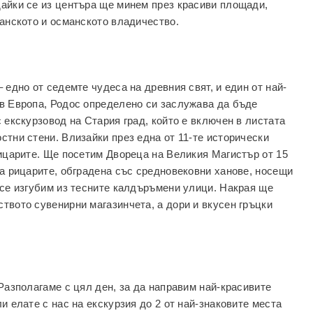
айки се из центъра ще минем през красиви площади,
ианското и османското владичество.
 едно от седемте чудеса на древния свят, и един от най-
 в Европа, Родос определено си заслужава да бъде
 екскурзовод на Стария град, който е включен в листата
стни стени. Влизайки през една от 11-те исторически
рицарите. Ще посетим Двореца на Великия Магистър от 15
на рицарите, обградена със средновековни ханове, носещи
 се изгубим из тесните калдъръмени улици. Накрая ще
твото сувенирни магазинчета, а дори и вкусен гръцки
Разполагаме с цял ден, за да направим най-красивите
и елате с нас на екскурзия до 2 от най-знаковите места