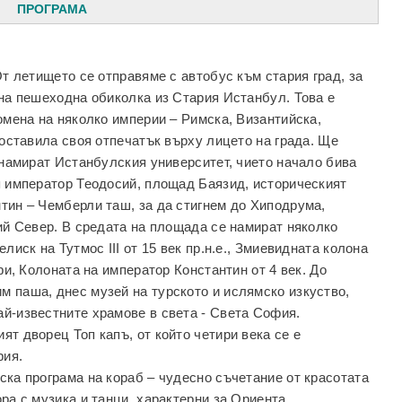
ПРОГРАМА
От летището се отправяме с автобус към стария град, за
 на пешеходна обиколка из Стария Истанбул. Това е
омена на няколко империи – Римска, Византийска,
 оставила своя отпечатък върху лицето на града. Ще
 намират Истанбулския университет, чието начало бива
я император Теодосий, площад Баязид, историческият
тин – Чемберли таш, за да стигнем до Хиподрума,
мий Север. В средата на площада се намират няколко
лиск на Тутмос III от 15 век пр.н.е., Змиевидната колона
фи, Колоната на император Константин от 4 век. До
 паша, днес музей на турското и ислямско изкуство,
й-известните храмове в света - Света София.
т дворец Топ кaпъ, от който четири века се е
рия.
ска програма на кораб – чудесно съчетание от красотата
ра с музика и танци, характерни за Ориента.