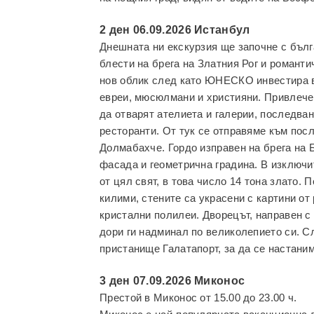
2 ден 06.09.2026 Истанбул
Днешната ни екскурзия ще започне с бълг
блести на брега на Златния Рог и романт
нов облик след като ЮНЕСКО инвестира в 
евреи, мюсюлмани и християни. Привлечен
да отварят ателиета и галерии, последван
ресторанти. От тук се отправяме към пос
Долмабахче. Гордо изправен на брега на 
фасада и геометрична градина. В изключи
от цял свят, в това число 14 тона злато.
килими, стените са украсени с картини от
кристални полилеи. Дворецът, направен с
дори ги надминал по великолепието си. С
пристанище Галатапорт, за да се настаним
3 ден 07.09.2026 Миконос
Престой в Миконос от 15.00 до 23.00 ч.