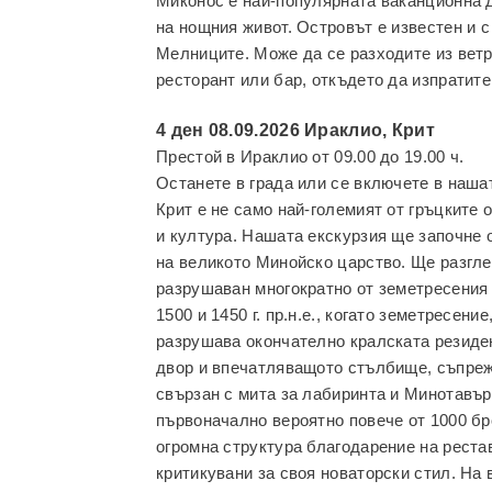
Миконос е най-популярната ваканционна 
на нощния живот. Островът е известен и с
Мелниците. Може да се разходите из ветр
ресторант или бар, откъдето да изпратите
4 ден 08.09.2026 Ираклио, Крит
Престой в Ираклио от 09.00 до 19.00 ч.
Останете в града или се включете в наша
Крит е не само най-големият от гръцките 
и култура. Нашата екскурзия ще започне 
на великото Минойско царство. Ще разглед
разрушаван многократно от земетресения
1500 и 1450 г. пр.н.е., когато земетресен
разрушава окончателно кралската резиде
двор и впечатляващото стълбище, съпреж
свързан с мита за лабиринта и Минотавъра
първоначално вероятно повече от 1000 бр
огромна структура благодарение на реста
критикувани за своя новаторски стил. На