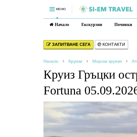
МЕНЮ
Начало
Екскурзии
Почивки
ЗАПИТВАНЕ СЕГА
КОНТАКТИ
Начало
Круизи
Морски круизи
Ат
Круиз Гръцки ост
Fortuna 05.09.202