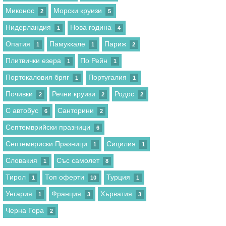
Миконос
Морски круизи
2
5
Нидерландия
Нова година
1
4
Опатия
Памуккале
Париж
1
1
2
Плитвички езера
По Рейн
1
1
Портокаловия бряг
Португалия
1
1
Почивки
Речни круизи
Родос
2
2
2
С автобус
Санторини
6
2
Септемврийски празници
6
Септемвриски Празници
Сицилия
1
1
Словакия
Със самолет
1
8
Тирол
Топ оферти
Турция
1
10
1
Унгария
Франция
Хърватия
1
3
3
Черна Гора
2