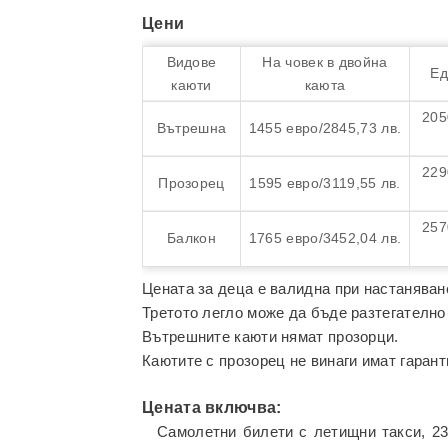
Цени
Видове
На човек в двойна
Ед
каюти
каюта
205
Вътрешна
1455 евро/2845,73 лв.
229
Прозорец
1595 евро/3119,55 лв.
257
Балкон
1765 евро/3452,04 лв.
Цената за деца е валидна при настаняване
Третото легло може да бъде разтегателно
Вътрешните каюти нямат прозорци.
Каютите с прозорец не винаги имат гарант
Цената включва:
Самолетни билети с летищни такси, 23 