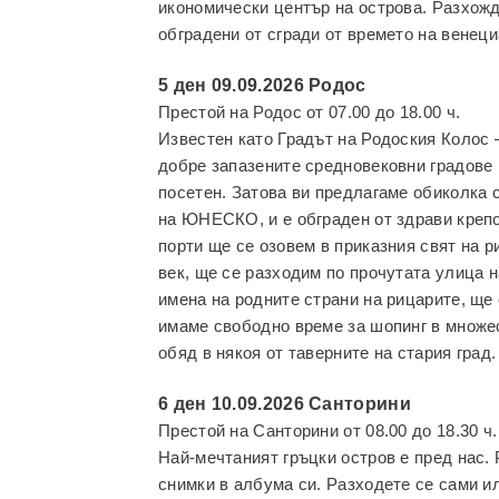
икономически център на острова. Разхожд
обградени от сгради от времето на венец
5 ден 09.09.2026 Родос
Престой на Родос от 07.00 до 18.00 ч.
Известен като Градът на Родоския Колос –
добре запазените средновековни градове
посетен. Затова ви предлагаме обиколка с
на ЮНЕСКО, и е обграден от здрави крепо
порти ще се озовем в приказния свят на 
век, ще се разходим по прочутата улица 
имена на родните страни на рицарите, ще
имаме свободно време за шопинг в множес
обяд в някоя от таверните на стария град.
6 ден 10.09.2026 Санторини
Престой на Санторини от 08.00 до 18.30 ч.
Най-мечтаният гръцки остров е пред нас. 
снимки в албума си. Разходете се сами ил