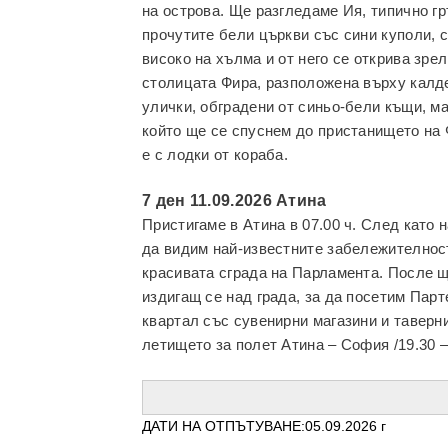
на острова. Ще разгледаме Ия, типично г
прочутите бели църкви със сини куполи, 
високо на хълма и от него се открива зр
столицата Фира, разположена върху калде
улички, обградени от синьо-бели къщи, ма
който ще се спуснем до пристанището на 
е с лодки от кораба.
7 ден 11.09.2026 Атина
Пристигаме в Атина в 07.00 ч. След като 
да видим най-известните забележителност
красивата сграда на Парламента. После щ
издигащ се над града, за да посетим Пар
квартал със сувенирни магазини и таверн
летището за полет Атина – София /19.30 – 
ДАТИ НА ОТПЪТУВАНЕ:05.09.2026 г